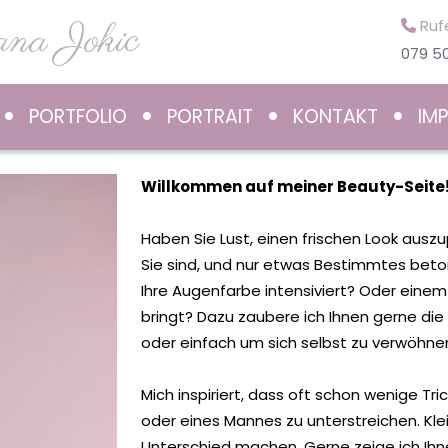
na Jokic
Rufe
079 50
PORTFOLIO
PORTRAIT
KONTAKT
IM
Willkommen auf meiner Beauty-Seite
Haben Sie Lust, einen frischen Look auszu
Sie sind, und nur etwas Bestimmtes beto
Ihre Augenfarbe intensiviert? Oder einem
bringt? Dazu zaubere ich Ihnen gerne die p
oder einfach um sich selbst zu verwöhnen.​​​
Mich inspiriert, dass oft schon wenige Tr
oder eines Mannes zu unterstreichen. Klei
Unterschied machen. Gerne zeige ich Ihn